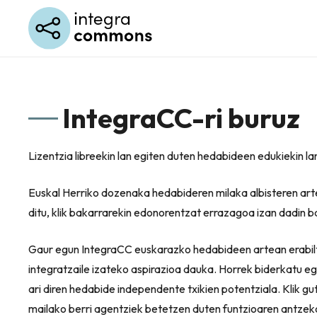
IntegraCC-ri buruz
Lizentzia libreekin lan egiten duten hedabideen edukiekin l
Euskal Herriko dozenaka hedabideren milaka albisteren a
ditu, klik bakarrarekin edonorentzat errazagoa izan dadin 
Gaur egun IntegraCC euskarazko hedabideen artean erabiltz
integratzaile izateko aspirazioa dauka. Horrek biderkatu e
ari diren hedabide independente txikien potentziala. Klik g
mailako berri agentziek betetzen duten funtzioaren antzekoa