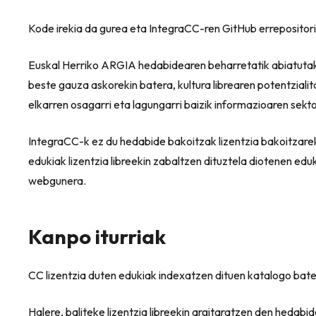
Kode irekia da gurea eta IntegraCC-ren GitHub errepositori
Euskal Herriko ARGIA hedabidearen beharretatik abiatutak
beste gauza askorekin batera, kultura librearen potentzial
elkarren osagarri eta lagungarri baizik informazioaren sek
IntegraCC-k ez du hedabide bakoitzak lizentzia bakoitzarek
edukiak lizentzia libreekin zabaltzen dituztela diotenen edu
webgunera.
Kanpo iturriak
CC lizentzia duten edukiak indexatzen dituen katalogo bate
Halere, baliteke lizentzia libreekin argitaratzen den hedabi