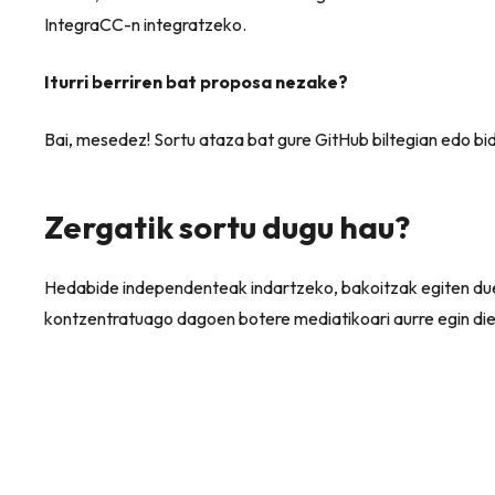
IntegraCC-n integratzeko.
Iturri berriren bat proposa nezake?
Bai, mesedez! Sortu ataza bat gure GitHub biltegian edo bida
Zergatik sortu dugu hau?
Hedabide independenteak indartzeko, bakoitzak egiten duen l
kontzentratuago dagoen botere mediatikoari aurre egin di