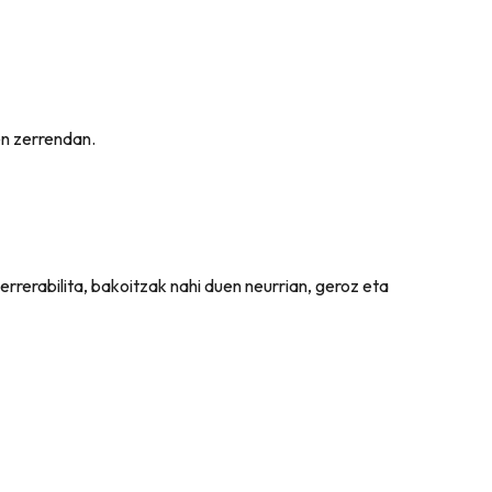
en zerrendan.
rrerabilita, bakoitzak nahi duen neurrian, geroz eta