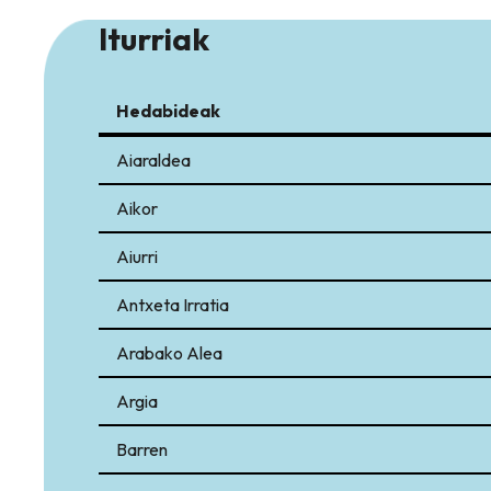
Iturriak
Hedabideak
Hedabideak
Aiaraldea
Aikor
Aiurri
Antxeta Irratia
Arabako Alea
Argia
Barren