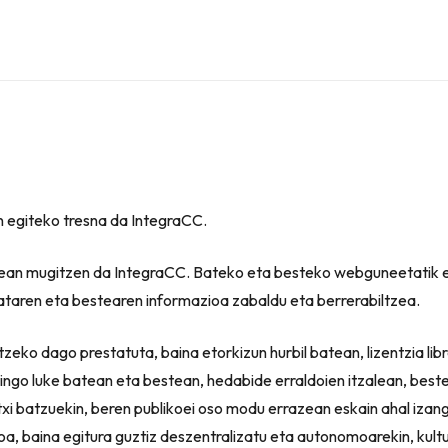
an egiteko tresna da IntegraCC.
rtean mugitzen da IntegraCC. Bateko eta besteko webguneetatik 
bataren eta bestearen informazioa zabaldu eta berrerabiltzea.
eko dago prestatuta, baina etorkizun hurbil batean, lizentzia li
gingo luke batean eta bestean, hedabide erraldoien itzalean, best
utxi batzuekin, beren publikoei oso modu errazean eskain ahal iza
, baina egitura guztiz deszentralizatu eta autonomoarekin, kultura