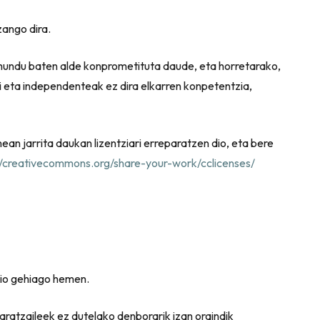
zango dira.
mundu baten alde konprometituta daude, eta horretarako,
i eta independenteak ez dira elkarren konpetentzia,
n jarrita daukan lizentziari erreparatzen dio, eta bere
//creativecommons.org/share-your-work/cclicenses/
zio gehiago hemen.
garatzaileek ez dutelako denborarik izan oraindik