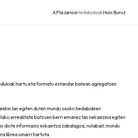
APIa
Jarioa
Hedabideak
Honi Buruz
edukiak hartu eta formatu estandar batean agregatzen
breekin lan egiten duten mundu osoko hedabideen
elako errealitate batzuen berri emanez lan nekaezina egiten
ngo diote informazio eskaintza zabalagoa, nolabait, mundu
 librea oinarri hartuta.