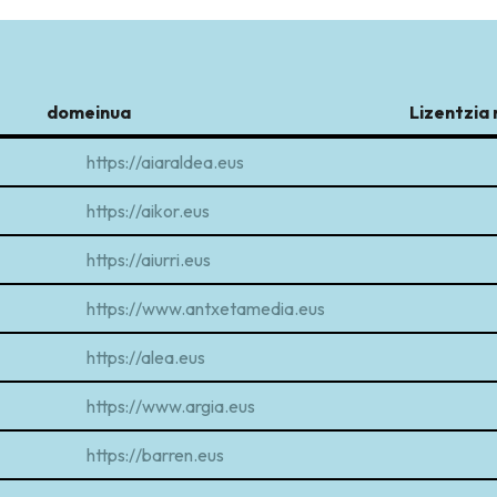
domeinua
Lizentzia
domeinua
https://aiaraldea.eus
https://aikor.eus
https://aiurri.eus
https://www.antxetamedia.eus
https://alea.eus
https://www.argia.eus
https://barren.eus