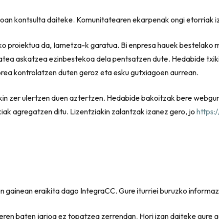
oan kontsulta daiteke. Komunitatearen ekarpenak ongi etorriak i
o proiektua da, Iametza-k garatua. Bi enpresa hauek bestelako 
itatea askatzea ezinbestekoa dela pentsatzen dute. Hedabide txik
torea kontrolatzen duten geroz eta esku gutxiagoen aurrean.
in zer ulertzen duen aztertzen. Hedabide bakoitzak bere webgunea
kiak agregatzen ditu. Lizentziakin zalantzak izanez gero, jo
https:
n gainean eraikita dago IntegraCC. Gure iturriei buruzko informa
deren baten jarioa ez topatzea zerrendan. Hori izan daiteke gure 