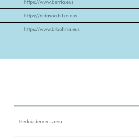
https://www.berria.eus
https://bidasoa.hitza.eus
https://www.bilbohiria.eus
https://danbolin.eus
https://dantzan.eus
https://drogetenitturri.eus
https://zientzia.eus
https://erran.eus
https://etzi.pm
https://euskalerriairratia.eus
https://goiena.eus