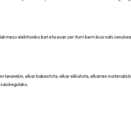
li mezu elektroniko bat eta esan zer iturri berri ikusi nahi zenuke
anarekin, elkar babestuta, elkar elikatuta, elkarren materiala be
ezaiokegulako.